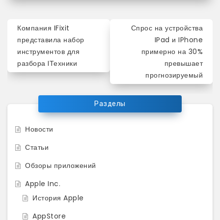
Навигация
Компания IFixit
Спрос на устройства
по
представила набор
IPad и IPhone
инструментов для
примерно на 30%
записям
разбора IТехники
превышает
прогнозируемый
Разделы
Новости
Статьи
Обзоры приложений
Apple Inc.
История Apple
AppStore