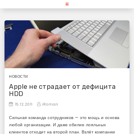
Skip
«Используй Mac» — блог для
to
content
любителей и поклонников
продукции Apple
НОВОСТИ
Apple не страдает от дефицита
HDD
15.12.2011
iRoman
Сильная команда сотрудников — это мощь и основа
любой организации. И даже обилие лояльных
клиентов отходит на второй план. Взлёт компании