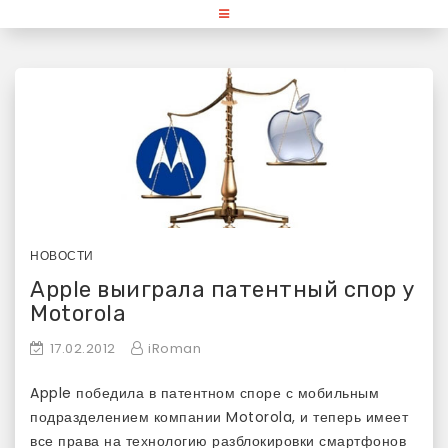
Skip
«Используй Mac» — блог для
to
content
любителей и поклонников
продукции Apple
НОВОСТИ
Apple выиграла патентный спор у
Motorola
17.02.2012
iRoman
Apple победила в патентном споре с мобильным
подразделением компании Motorola, и теперь имеет
все права на технологию разблокировки смартфонов