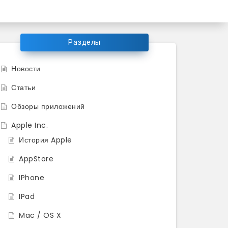
ков продукции Apple
Разделы
Новости
Статьи
Обзоры приложений
Apple Inc.
История Apple
AppStore
IPhone
IPad
Mac / OS X