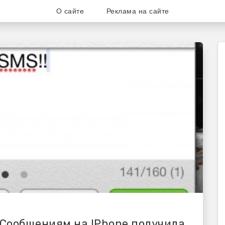
О сайте
Реклама на сайте
ог для любителей и поклонни
 Сообщениям на IPhone получила