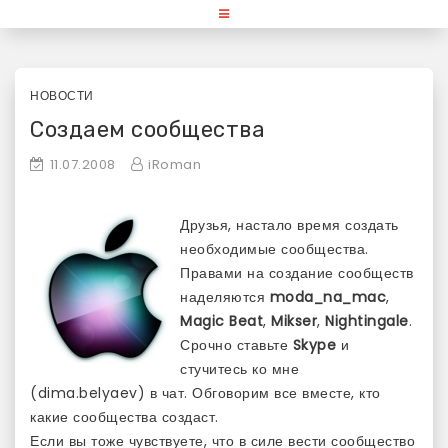
Skip
«Используй Mac» — блог для
to
content
любителей и поклонников
продукции Apple
НОВОСТИ
Создаем сообщества
11.07.2008
iRoman
Друзья, настало время создать
необходимые сообщества.
Правами на создание сообществ
наделяются
moda_na_mac
,
Magic Beat
,
Mikser
,
Nightingale
.
Срочно ставьте
Skype
и
стучитесь ко мне
(dima.belyaev) в чат. Обговорим все вместе, кто
какие сообщества создаст.
Если вы тоже чувствуете, что в силе вести сообщество