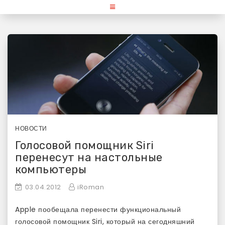
Skip
«Используй Mac» — блог для
to
content
любителей и поклонников
продукции Apple
НОВОСТИ
Голосовой помощник Siri
перенесут на настольные
компьютеры
03.04.2012
iRoman
Apple пообещала перенести функциональный
голосовой помощник Siri, который на сегодняшний