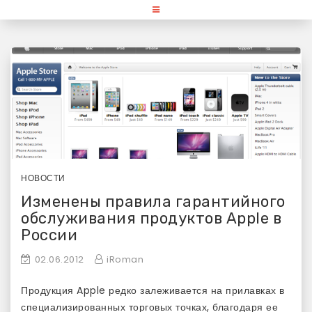
Skip
«Используй Mac» — блог для
to
content
любителей и поклонников
продукции Apple
НОВОСТИ
Изменены правила гарантийного
обслуживания продуктов Apple в
России
02.06.2012
iRoman
Продукция Apple редко залеживается на прилавках в
специализированных торговых точках, благодаря ее