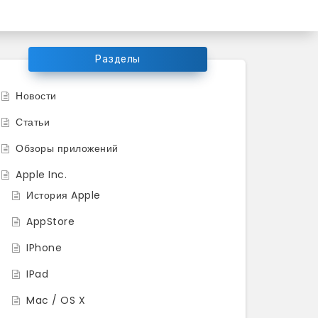
ков продукции Apple
Разделы
Новости
Статьи
Обзоры приложений
Apple Inc.
История Apple
AppStore
IPhone
IPad
Mac / OS X