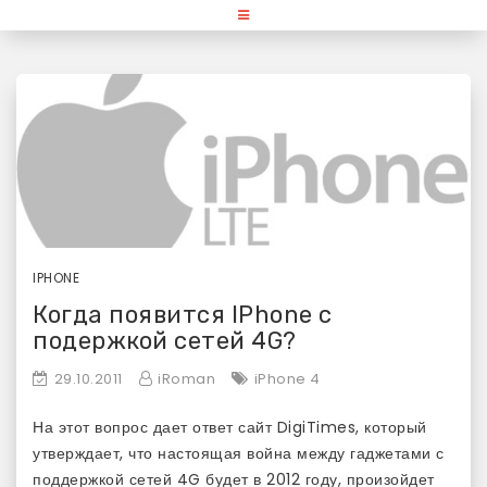
Skip
«Используй Mac» — блог для
to
content
любителей и поклонников
продукции Apple
IPHONE
Когда появится IPhone с
подержкой сетей 4G?
29.10.2011
iRoman
iPhone 4
На этот вопрос дает ответ сайт DigiTimes, который
утверждает, что настоящая война между гаджетами с
поддержкой сетей 4G будет в 2012 году, произойдет