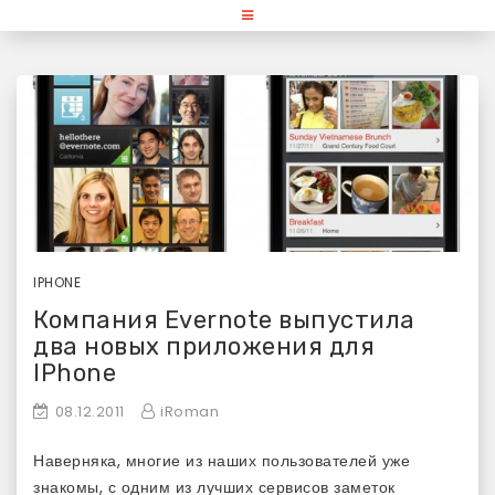
Skip
«Используй Mac» — блог для
to
content
любителей и поклонников
продукции Apple
IPHONE
Компания Evernote выпустила
два новых приложения для
IPhone
08.12.2011
iRoman
Наверняка, многие из наших пользователей уже
знакомы, с одним из лучших сервисов заметок