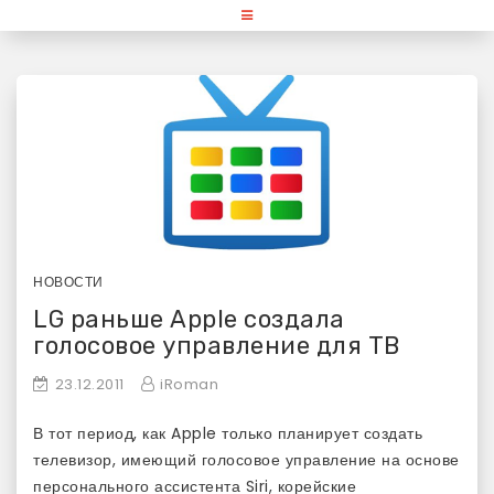
Skip
«Используй Mac» — блог для
to
content
любителей и поклонников
продукции Apple
НОВОСТИ
LG раньше Apple создала
голосовое управление для ТВ
23.12.2011
iRoman
В тот период, как Apple только планирует создать
телевизор, имеющий голосовое управление на основе
персонального ассистента Siri, корейские