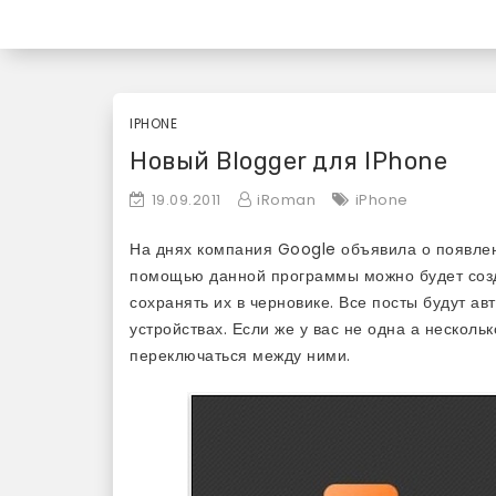
Skip
«Используй Mac» — бл
to
content
IPHONE
Новый Blogger для IPhone
19.09.2011
iRoman
iPhone
На днях компания Google объявила о появлени
помощью данной программы можно будет созда
сохранять их в черновике. Все посты будут а
устройствах. Если же у вас не одна а нескольк
переключаться между ними.