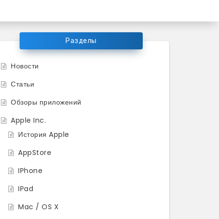
ков продукции Apple
Разделы
Новости
Статьи
Обзоры приложений
Apple Inc.
История Apple
AppStore
IPhone
IPad
Mac / OS X