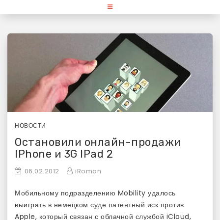
Skip
«Используй Mac» — блог для
to
content
любителей и поклонников
продукции Apple
НОВОСТИ
Остановили онлайн-продажи
IPhone и 3G IPad 2
06.02.2012
iRoman
Мобильному подразделению Mobility удалось
выиграть в немецком суде патентный иск против
Apple, который связан с облачной службой iCloud,