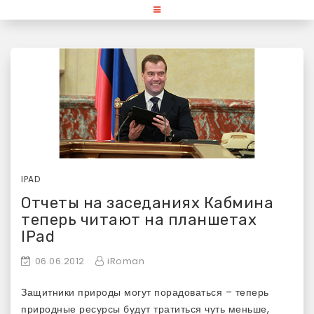
Skip
«Используй Mac» — блог для
to
content
любителей и поклонников
продукции Apple
IPAD
Отчеты на заседаниях Кабмина
теперь читают на планшетах
IPad
06.06.2012
iRoman
Защитники природы могут порадоваться – теперь
природные ресурсы будут тратиться чуть меньше,