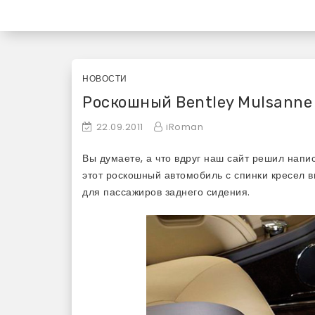
Skip
«Используй Mac» — бл
to
content
НОВОСТИ
Роскошный Bentley Mulsanne
22.09.2011
iRoman
Вы думаете, а что вдруг наш сайт решил напис
этот роскошный автомобиль с спинки кресел 
для пассажиров заднего сидения.