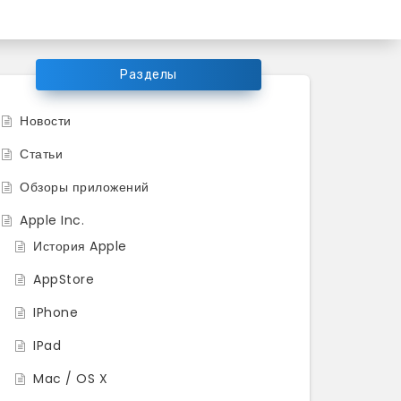
ков продукции Apple
Разделы
Новости
Статьи
Обзоры приложений
Apple Inc.
История Apple
AppStore
IPhone
IPad
Mac / OS X