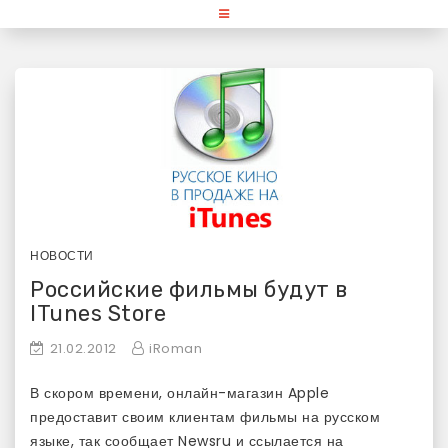
Skip
«Используй Mac» — блог для
to
content
любителей и поклонников
продукции Apple
НОВОСТИ
Российские фильмы будут в
ITunes Store
21.02.2012
iRoman
В скором времени, онлайн-магазин Apple
предоставит своим клиентам фильмы на русском
языке, так сообщает Newsru и ссылается на