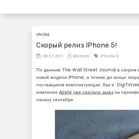
Skip
«Используй Mac» — бл
to
content
IPHONE
Скорый релиз IPhone 5!
08.07.2011
iRoman
iPhone 5
По данным The Wall Street Journal в скором
новой модели iPhone, а точнее до конца теку
поставщиков комплектующих. Как и DigiTimes,
компания
Apple уже сделала заказ
на произво
началу сентебря.