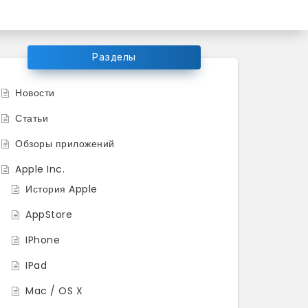
ков продукции Apple
Разделы
Новости
Статьи
Обзоры приложений
Apple Inc.
История Apple
AppStore
IPhone
IPad
Mac / OS X