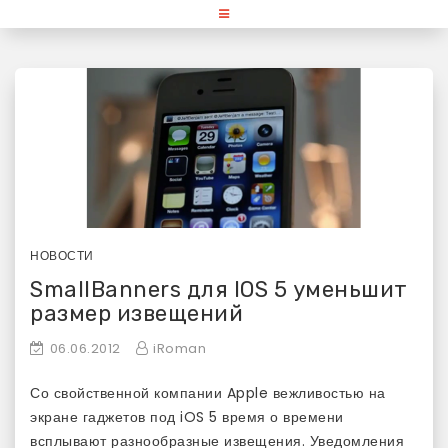
Skip
«Используй Mac» — блог для
to
content
любителей и поклонников
продукции Apple
НОВОСТИ
SmallBanners для IOS 5 уменьшит
размер извещений
06.06.2012
iRoman
Со свойственной компании Apple вежливостью на
экране гаджетов под iOS 5 время о времени
всплывают разнообразные извещения. Уведомления