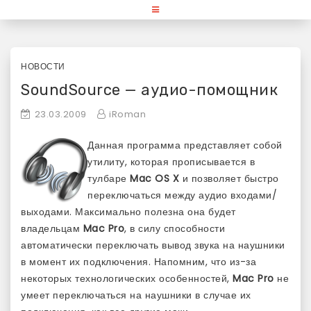
Skip
«Используй Mac» — блог для
to
content
любителей и поклонников
продукции Apple
НОВОСТИ
SoundSource — аудио-помощник
23.03.2009
iRoman
Данная программа представляет собой
утилиту, которая прописывается в
тулбаре
Mac OS X
и позволяет быстро
переключаться между аудио входами/
выходами. Максимально полезна она будет
владельцам
Mac Pro
, в силу способности
автоматически переключать вывод звука на наушники
в момент их подключения. Напомним, что из-за
некоторых технологических особенностей,
Mac Pro
не
умеет переключаться на наушники в случае их