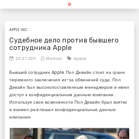
Skip
«Используй Mac» — блог для
to
content
любителей и поклонников
продукции Apple
APPLE INC.
Судебное дело против бывшего
сотрудника Apple
23.07.2011
iRoman
Apple
Бывший сотрудник Apple Пол Девайн стоит на грани
тюремного заключения из-за обвинений суда. Пол
Девайн был высокопоставленным менеджером и имел
доступ к конфиденциальным данным компании.
Используя свои возможности Пол Девайн брал взятки
и взамен разглашал конфиденциальные данные
компании.