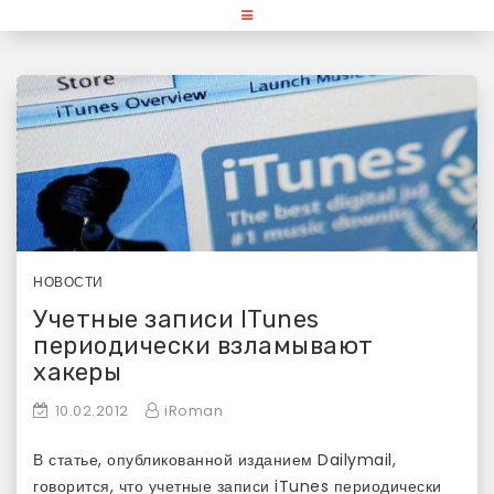
Skip
«Используй Mac» — блог для
to
content
любителей и поклонников
продукции Apple
НОВОСТИ
Учетные записи ITunes
периодически взламывают
хакеры
10.02.2012
iRoman
В статье, опубликованной изданием Dailymail,
говорится, что учетные записи iTunes периодически