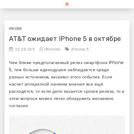
Skip
«Используй Mac» — блог для
to
content
любителей и поклонников
продукции Apple
IPHONE
AT&T ожидает IPhone 5 в октябре
22.08.2011
iRoman
iPhone 5
Чем ближе предполагаемый релиз смартфона iPhone
5, тем больше единодушия наблюдается среди
разных источников, касаемо этого события. Если
насчет аппаратной начинки мнения все ещё
расходятся, то если дело касается сроков релиза, то в
этом вопросе можно легко обнаружить желаемое
согласие.