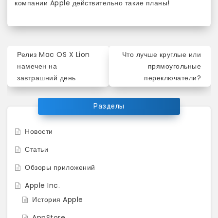
компании Apple действительно такие планы!
Навигация
Релиз Mac OS X Lion
Что лучше круглые или
по
намечен на
прямоугольные
завтрашний день
переключатели?
записям
Разделы
Новости
Статьи
Обзоры приложений
Apple Inc.
История Apple
AppStore