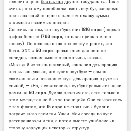
говорит о цене
без налога
другого государства. Так и
считал, поэтому непобоялся взять ноутбук, заведомо
превышающий по цене с налогом планку суммы
стоимости ввозимых товаров.
Сошлись на том, что ноутбук стоит
1816 евро
(первая
цифра больше
1766 евро
, которая пришла мне в
голову). Он почесал свою головешку и решил, что
брать
30%
c
50 евро
превышения для него не
солидно, позвал вышестоящего чина, сказал:
«Молодой человек, вежливый, заполнил деклорацию
правильно, указал, что купил ноутбук» — сам же
скомкал почти незаполненную декларацию в руке за
спиной, — «Но, к сожалению, ноутбук превышает наши
рамки на
50 евро
. Думаю простим его, если только в
этом месяце он не был за границей». Они согласились
с тем фактом, что
15 евро
не стоят кипы бумаг и
потраченного времени. Ушли. Мои соседи по купе
расспрашивали меня, а потом вместе улыбались в
сторону коррупции некоторых структур.