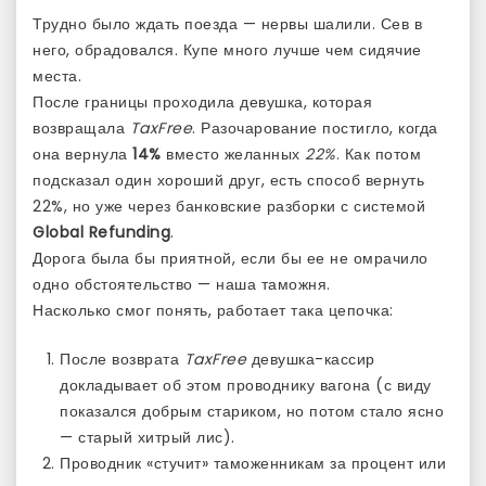
Трудно было ждать поезда — нервы шалили. Сев в
него, обрадовался. Купе много лучше чем сидячие
места.
После границы проходила девушка, которая
возвращала
TaxFree
. Разочарование постигло, когда
она вернула
14%
вместо желанных
22%
. Как потом
подсказал один хороший друг, есть способ вернуть
22%, но уже через банковские разборки с системой
Global Refunding
.
Дорога была бы приятной, если бы ее не омрачило
одно обстоятельство — наша таможня.
Насколько смог понять, работает така цепочка:
После возврата
TaxFree
девушка-кассир
докладывает об этом проводнику вагона (с виду
показался добрым стариком, но потом стало ясно
— старый хитрый лис).
Проводник «стучит» таможенникам за процент или