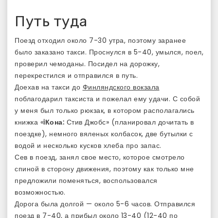
Путь туда
Поезд отходил около 7-30 утра, поэтому заранее
было заказано такси. Проснулся в 5-40, умылся, поел,
проверил чемоданы. Посидел на дорожку,
перекрестился и отправился в путь.
Доехав на такси до
Финляндского вокзала
поблагодарил таксиста и пожелал ему удачи. С собой
у меня был только рюкзак, в котором располагались
книжка «
iКона:
Стив Джобс» (планировал дочитать в
поездке), немного вяленых колбасок, две бутылки с
водой и несколько кусков хлеба про запас.
Сев в поезд, занял свое место, которое смотрело
спиной в сторону движения, поэтому как только мне
предложили поменяться, воспользовался
возможностью.
Дорога была долгой — около 5-6 часов. Отправился
поезд в 7-40, а прибыл около 13-40 (12-40 по