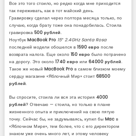
Все это того стоило, но редко когда мне приходится
так переживать, как в тот майский день.
Гравировку сделал через полтора месяца только, по
случаю, когда брату тоже она понадобилась. Стоила
гравировка
500 рублей
.
Ноутбук
MacBook Pro
15″
2.4GHz
Santa Rosa
последней модели обошелся в
1590 евро
после
возврата налога. Еще около
150 евро
было потрачено
на дорогу. Это около
1740 евро
или
64000 рублей
.
Такое же новый
MacBook Pro
в самом близком моему
сердцу магазине «Яблочный Мир» стоит
68500
рублей
.
Вы спросите, стоила ли вся эта история
4000
рублей
? Отвечаю — стоила, но только в плане
жизненного опыта и приключений на свою пятую
точку. Сейчас бы, не задумываясь, купил бы
Mac
в
«Яблочном Мире», тем более, что с его директором
знаком уже очень много лет, и этому человеку