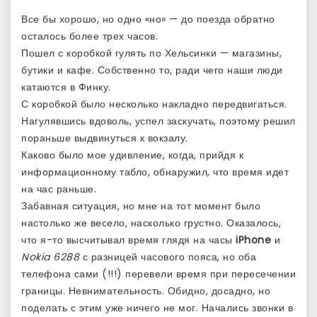
Все бы хорошо, но одно «но» — до поезда обратно
осталось более трех часов.
Пошел с коробкой гулять по Хельсинки — магазины,
бутики и кафе. Собственно то, ради чего наши люди
катаются в Финку.
С коробкой было несколько накладно передвигаться.
Нагулявшись вдоволь, успел заскучать, поэтому решил
пораньше выдвинуться к вокзалу.
Каково было мое удивление, когда, прийдя к
информационному табло, обнаружил, что время идет
на час раньше.
Забавная ситуация, но мне на тот момент было
настолько же весело, насколько грустно. Оказалось,
что я-то высчитывал время глядя на часы
iPhone
и
Nokia 6288
с разницей часового пояса, но оба
телефона сами (!!!) перевели время при пересечении
границы. Невнимательность. Обидно, досадно, но
поделать с этим уже ничего не мог. Начались звонки в