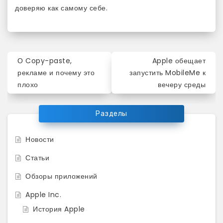
доверяю как самому себе.
Навигация
О Copy-paste,
Apple обещает
по
рекламе и почему это
запустить MobileMe к
плохо
вечеру среды
записям
Разделы
Новости
Статьи
Обзоры приложений
Apple Inc.
История Apple