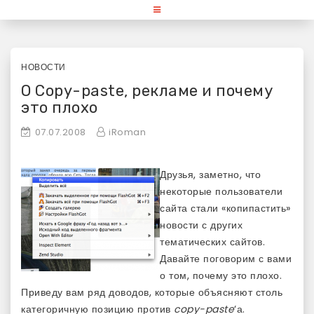
Skip
«Используй Mac» — блог для
to
content
любителей и поклонников
продукции Apple
НОВОСТИ
О Copy-paste, рекламе и почему
это плохо
07.07.2008
iRoman
Друзья, заметно, что
некоторые пользователи
сайта стали «копипастить»
новости с других
тематических сайтов.
Давайте поговорим с вами
о том, почему это плохо.
Приведу вам ряд доводов, которые объясняют столь
категоричную позицию против
copy-paste
‘а.