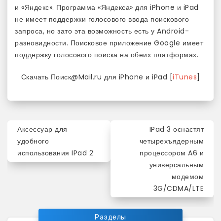
и «Яндекс». Программа «Яндекса» для iPhone и iPad
не имеет поддержки голосового ввода поискового
запроса, но зато эта возможность есть у Android-
разновидности. Поисковое приложение Google имеет
поддержку голосового поиска на обеих платформах.
Скачать Поиск@Mail.ru для iPhone и iPad [
iTunes
]
Навигация
Аксессуар для
IPad 3 оснастят
по
удобного
четырехъядерным
использования IPad 2
процессором A6 и
записям
универсальным
модемом
3G/CDMA/LTE
Разделы