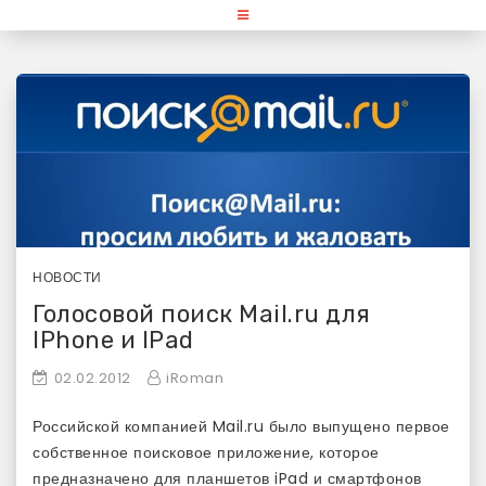
Skip
«Используй Mac» — блог для
to
content
любителей и поклонников
продукции Apple
НОВОСТИ
Голосовой поиск Mail.ru для
IPhone и IPad
02.02.2012
iRoman
Российской компанией Mail.ru было выпущено первое
собственное поисковое приложение, которое
предназначено для планшетов iPad и смартфонов