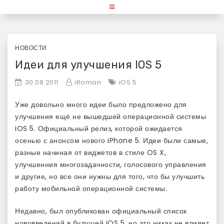
Skip
«Используй Mac» — блог для
to
content
любителей и поклонников
продукции Apple
НОВОСТИ
Идеи для улучшения IOS 5
30.08.2011
iRoman
iOS 5
Уже довольно много идеи было предложено для
улучшения ещё не вышедшей операционной системы
iOS 5. Официальный релиз, которой ожидается
осенью с анонсом нового iPhone 5. Идеи были самые,
разные начиная от виджетов в стиле OS X,
улучшенния многозадачности, голосового управления
и другие, но все они нужны для того, что бы улучшить
работу мобильной операционной системы.
Недавно, был опубликован официальный список
нововведений в будущей iOS 5, но это никак не влияет