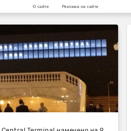
О сайте
Реклама на сайте
ог для любителей и поклонни
 Central Terminal намечено на 9