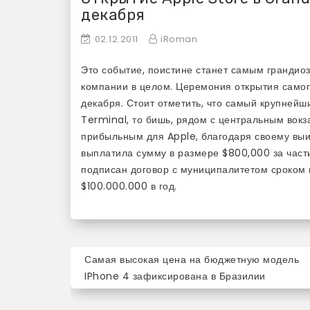
декабря
02.12.2011
iRoman
Это событие, поистине станет самым грандио
компании в целом. Церемония открытия самог
декабря. Стоит отметить, что самый крупнейш
Terminal, то бишь, рядом с центральным вок
прибыльным для Apple, благодаря своему выи
выплатила сумму в размере $800,000 за части
подписан договор с муниципалитетом сроком 
$100.000.000 в год.
Навигация
Самая высокая цена на бюджетную модель
по
IPhone 4 зафиксирована в Бразилии
записям