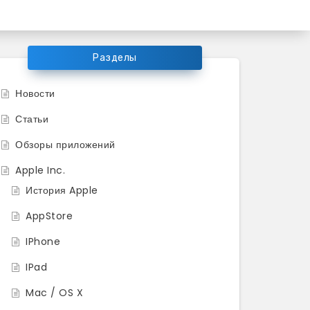
ков продукции Apple
Разделы
Новости
Статьи
Обзоры приложений
Apple Inc.
История Apple
AppStore
IPhone
IPad
Mac / OS X