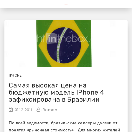
Skip
«Используй Mac» — блог для
to
content
любителей и поклонников
продукции Apple
IPHONE
Самая высокая цена на
бюджетную модель IPhone 4
зафиксирована в Бразилии
01.12.2011
iRoman
По всей видимости, бразильские селлеры далеки от
понятия «рыночная стоимость»… Для многих жителей