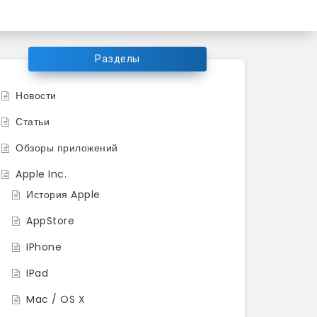
ков продукции Apple
Разделы
Новости
Статьи
Обзоры приложений
Apple Inc.
История Apple
AppStore
IPhone
IPad
Mac / OS X