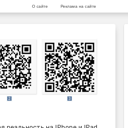
О сайте
Реклама на сайте
ог для любителей и поклонни
 реальность на IPhone и IPad