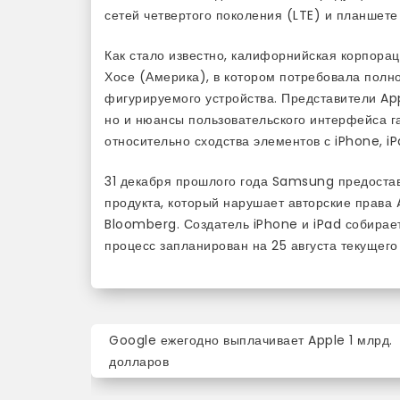
сетей четвертого поколения (LTE) и планшете 
Как стало известно, калифорнийская корпора
Хосе (Америка), в котором потребовала полн
фигурируемого устройства. Представители App
но и нюансы пользовательского интерфейса га
относительно сходства элементов с iPhone, iP
31 декабря прошлого года Samsung предостав
продукта, который нарушает авторские права
Bloomberg. Создатель iPhone и iPad собирае
процесс запланирован на 25 августа текущего 
Навигация
Google ежегодно выплачивает Apple 1 млрд.
по
долларов
записям