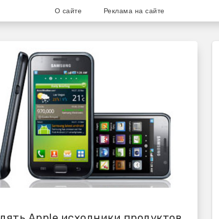
О сайте
Реклама на сайте
ог для любителей и поклонни
лять Apple исходники продуктов