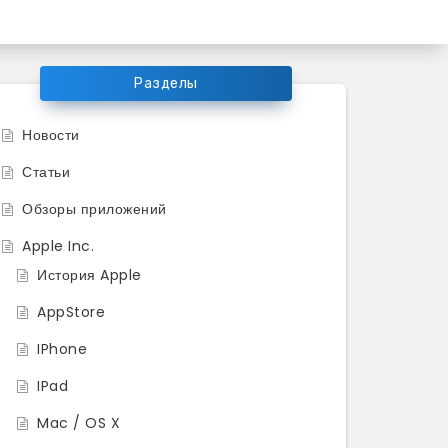
ков продукции Apple
Разделы
Новости
Статьи
Обзоры приложений
Apple Inc.
История Apple
AppStore
IPhone
IPad
Mac / OS X