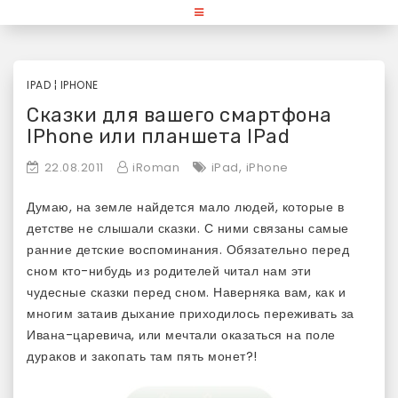
Skip
«Используй Mac» — блог для
to
content
любителей и поклонников
продукции Apple
IPAD
¦
IPHONE
Сказки для вашего смартфона
IPhone или планшета IPad
,
22.08.2011
iRoman
iPad
iPhone
Думаю, на земле найдется мало людей, которые в
детстве не слышали сказки. С ними связаны самые
ранние детские воспоминания. Обязательно перед
сном кто-нибудь из родителей читал нам эти
чудесные сказки перед сном. Наверняка вам, как и
многим затаив дыхание приходилось переживать за
Ивана-царевича, или мечтали оказаться на поле
дураков и закопать там пять монет?!