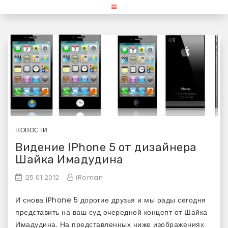
Skip
«Используй Mac» — блог для
to
content
любителей и поклонников
продукции Apple
НОВОСТИ
Видение IPhone 5 от дизайнера
Шайка Имадудина
25.01.2012
iRoman
И снова iPhone 5 дорогие друзья и мы рады сегодня
представить на ваш суд очередной концепт от Шайка
Имадудина. На представленных ниже изображениях